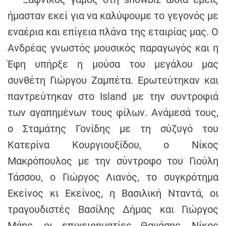
h
ήμασταν εκεί για να καλύψουμε το γεγονός με
e
εναέρια και επίγεια πλάνα της εταιρίας μας. Ο
n
s
Ανδρέας γνωστός μουσικός παραγωγός και η
G
Έφη υπήρξε η μούσα του μεγάλου μας
r
συνθέτη Γιώργου Ζαμπέτα. Ερωτεύτηκαν και
e
παντρεύτηκαν στο Island με την συντροφιά
e
c
των αγαπημένων τους φίλων. Ανάμεσά τους,
e
ο Σταμάτης Γονίδης με τη σύζυγό του
Κατερίνα Κουργιουξίδου, ο Νίκος
Μακρόπουλος με την σύντροφο του Γιούλη
Τάσσου, ο Γιώργος Λιανός, το συγκρότημα
Εκείνος κι Εκείνος, η Βασιλική Νταντά, οι
τραγουδιστές Βασίλης Δήμας και Γιώργος
Μάης, οι επιχειρηματίες Θανάσης, Νίκος