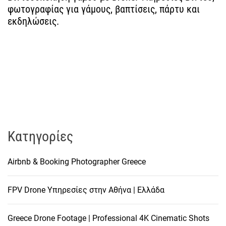
φωτογραφίας για γάμους, βαπτίσεις, πάρτυ και
ά
εκδηλώσεις.
ρ
θ
ρ
ω
ν
Kατηγορίες
Airbnb & Booking Photographer Greece
FPV Drone Υπηρεσίες στην Αθήνα | Ελλάδα
Greece Drone Footage | Professional 4K Cinematic Shots