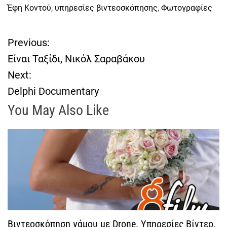
Έφη Κοντού
,
υπηρεσίες βιντεοσκόπησης
,
Φωτογραφίες
Previous:
Π
Είναι Ταξίδι, Νικόλ Σαραβάκου
λ
Next:
Delphi Documentary
ο
You May Also Like
ή
γ
η
σ
η
Βιντεοσκόπηση γάμου με Drone. Υπηρεσίες Βίντεο,