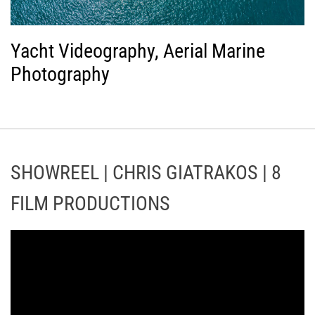
Yacht Videography, Aerial Marine
Photography
SHOWREEL | CHRIS GIATRAKOS | 8
FILM PRODUCTIONS
Π
ρ
ό
γ
ρ