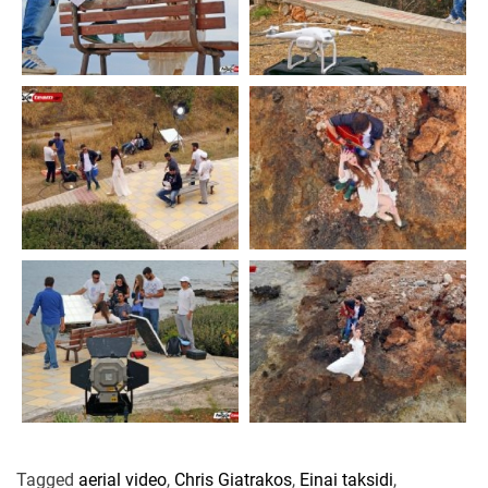
Tagged
aerial video
,
Chris Giatrakos
,
Einai taksidi
,