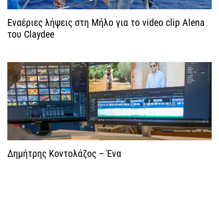
η
Εναέριες λήψεις στη Μήλο για το video clip Alena
του Claydee
ά
ρ
θ
ρ
ω
ν
Δημήτρης Κοντολάζος – Ένα