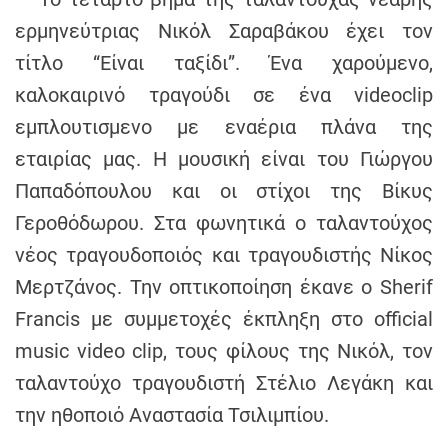
h
ερμηνεύτριας Νικόλ Σαραβάκου έχει τον
e
τίτλο “Είναι ταξίδι”. Ένα χαρούμενο,
n
s
καλοκαιρινό τραγούδι σε ένα videoclip
G
εμπλουτισμενο με εναέρια πλάνα της
r
εταιρίας μας. Η μουσική είναι του Γιώργου
e
Παπαδόπουλου και οι στίχοι της Βίκυς
e
c
Γεροθόδωρου. Στα φωνητικά ο ταλαντούχος
e
νέος τραγουδοποιός και τραγουδιστής Νίκος
Μερτζάνος. Την οπτικοποίηση έκανε ο Sherif
Francis με συμμετοχές έκπληξη στο official
music video clip, τους φίλους της Νικόλ, τον
ταλαντούχο τραγουδιστή Στέλιο Λεγάκη και
την ηθοποιό Αναστασία Τσιλιμπίου.