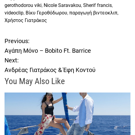
gerothodorou viki
,
Nicole Saravakou
,
Sherif francis
,
videoclip
,
Βίκυ Γεροθόδωρου
,
παραγωγή βιντεοκλιπ
,
Χρήστος Γιατράκος
Previous:
Π
Αγάπη Μόνο – Bobito Ft. Barrice
λ
Next:
Ανδρέας Γιατράκος & Έφη Κοντού
ο
You May Also Like
ή
γ
η
σ