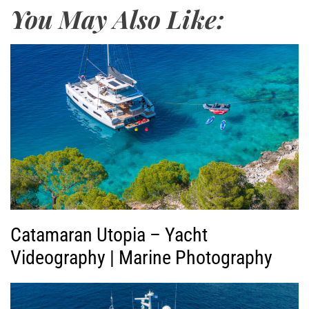
You May Also Like:
γ
ω
γ
ή
ς
Β
ί
ν
τ
ε
ο
Catamaran Utopia – Yacht
Videography | Marine Photography