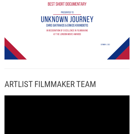
ARTLIST FILMMAKER TEAM
Π
ρ
ό
γ
ρ