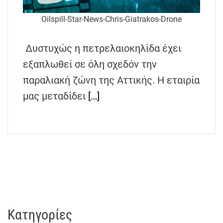
h
Oilspill-Star-News-Chris-Giatrakos-Drone
e
n
s
Δυστυχώς η πετρελαιοκηλίδα έχει
G
εξαπλωθεί σε όλη σχεδόν την
r
παραλιακή ζώνη της Αττικής. Η εταιρία
e
e
μας μεταδίδει
[…]
c
e
Kατηγορίες