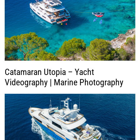
ς
Β
ί
ν
τ
ε
ο
Catamaran Utopia – Yacht
Videography | Marine Photography