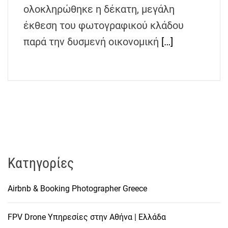
h
ολοκληρώθηκε η δέκατη, μεγάλη
e
έκθεση του φωτογραφικού κλάδου
n
παρά την δυσμενή οικονομική
[…]
s
G
r
e
e
c
e
Kατηγορίες
Airbnb & Booking Photographer Greece
FPV Drone Υπηρεσίες στην Αθήνα | Ελλάδα