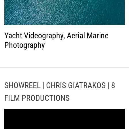
Yacht Videography, Aerial Marine
Photography
SHOWREEL | CHRIS GIATRAKOS | 8
FILM PRODUCTIONS
Π
ρ
ό