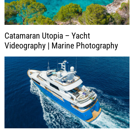
τ
ε
ο
Catamaran Utopia – Yacht
Videography | Marine Photography