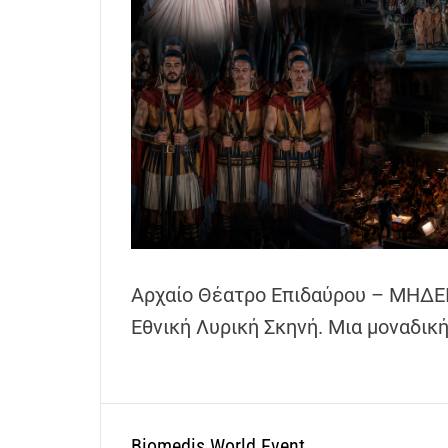
h
e
n
s
G
r
e
e
c
e
Αρχαίο Θέατρο Επιδαύρου – ΜΗΔΕΙΑ
Εθνική Λυρική Σκηνή. Μια μοναδικ
Biomedis World Event