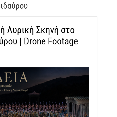
πιδαύρου
κή Λυρική Σκηνή στο
ρου | Drone Footage