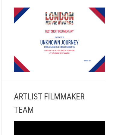
ARTLIST FILMMAKER
TEAM
Π
ρ