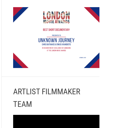
ARTLIST FILMMAKER
TEAM
Π
ρ