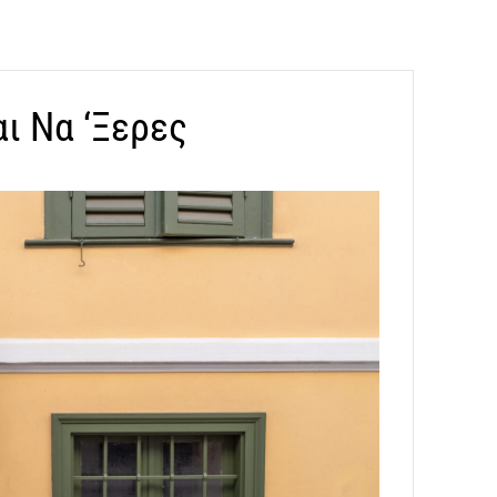
ι Να ‘Ξερες