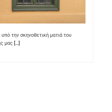
α υπό την σκηνοθετική ματιά του
ης μας
[…]