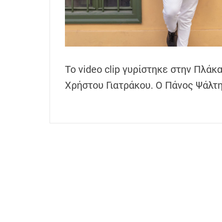
h
e
n
s
G
Το video clip γυρίστηκε στην Πλάκ
r
e
Χρήστου Γιατράκου. Ο Πάνος Ψάλτ
e
c
e