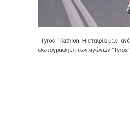
h
e
n
s
G
Tyros Triathlon. Η εταιρία μας α
r
e
φωτογράφηση των αγώνων “Tyros 
e
c
e