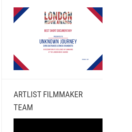
ARTLIST FILMMAKER
TEAM
Π
ρ