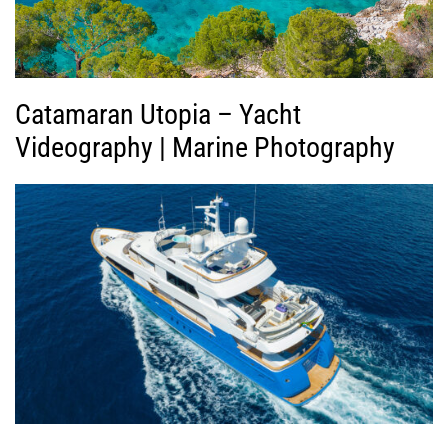
ε
ο
Catamaran Utopia – Yacht
Videography | Marine Photography