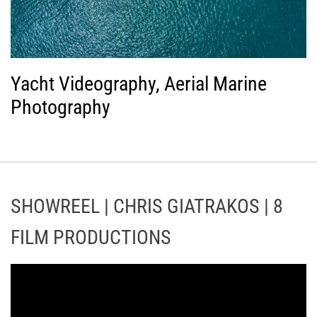
Yacht Videography, Aerial Marine
Photography
SHOWREEL | CHRIS GIATRAKOS | 8
FILM PRODUCTIONS
Π
ρ
ό