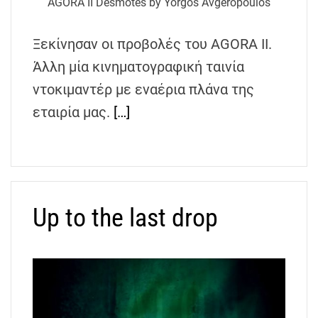
AGORA II Desmotes by Yorgos Avgeropoulos
h
e
Ξεκίνησαν οι προβολές του AGORA II.
n
s
Άλλη μία κινηματογραφική ταινία
G
ντοκιμαντέρ με εναέρια πλάνα της
r
εταιρία μας.
[…]
e
e
c
e
Up to the last drop