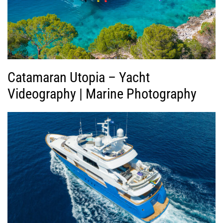
ν
τ
ε
ο
Catamaran Utopia – Yacht
Videography | Marine Photography