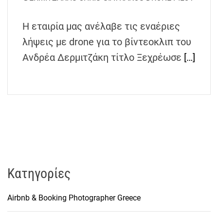
h
e
Η εταιρία μας ανέλαβε τις εναέριες
n
λήψεις με drone για το βίντεοκλιπ του
s
G
Ανδρέα Δερμιτζάκη τίτλο Ξεχρέωσε
[…]
r
e
e
c
e
Kατηγορίες
Airbnb & Booking Photographer Greece