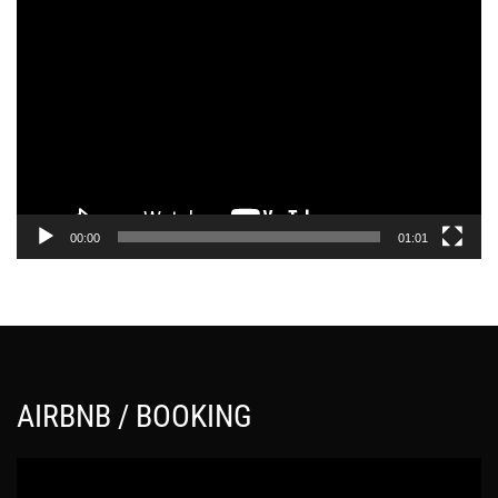
Π
ρ
ό
γ
ρ
α
μ
μ
α
00:00
01:01
Α
ν
α
π
α
ρ
AIRBNB / BOOKING
α
γ
Π
ω