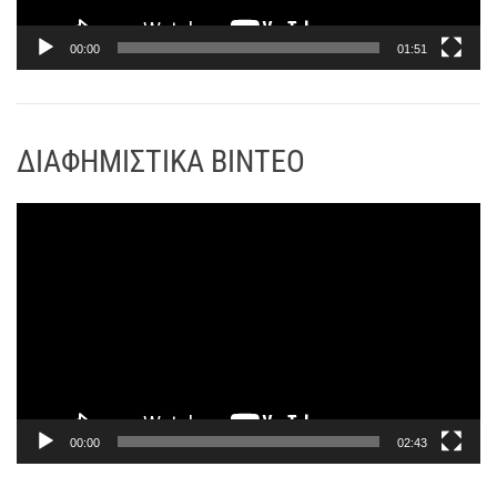
μ
α
00:00
01:51
Α
ν
α
ΔΙΑΦΗΜΙΣΤΙΚΑ ΒΙΝΤΕΟ
π
α
ρ
Π
α
ρ
γ
ό
ω
γ
γ
ρ
ή
α
ς
μ
Β
μ
ί
α
00:00
02:43
ν
Α
τ
ν