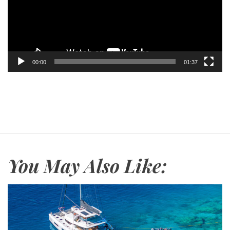
γ
ρ
ή
α
ς
μ
Β
μ
ί
α
00:00
01:37
ν
Α
τ
ν
ε
α
ο
π
α
ρ
α
You May Also Like:
γ
ω
γ
ή
ς
Β