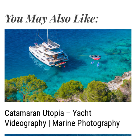
ρ
α
You May Also Like:
γ
ω
γ
ή
ς
Β
ί
ν
τ
ε
ο
Catamaran Utopia – Yacht
Videography | Marine Photography