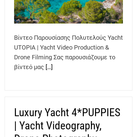
h
e
n
s
G
Βίντεο Παρουσίασης Πολυτελούς Yacht
r
UTOPIA | Yacht Video Production &
e
Drone Filming Σας παρουσιάζουμε το
e
c
βίντεό μας
[…]
e
Luxury Yacht 4*PUPPIES
| Yacht Videography,