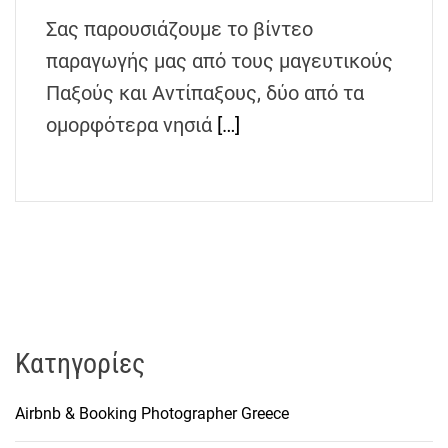
h
Σας παρουσιάζουμε το βίντεο
e
παραγωγής μας από τους μαγευτικούς
n
s
Παξούς και Αντίπαξους, δύο από τα
G
ομορφότερα νησιά
[…]
r
e
e
c
e
Kατηγορίες
Airbnb & Booking Photographer Greece