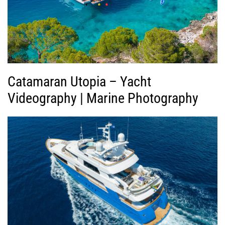
ν
τ
ε
ο
Catamaran Utopia – Yacht
Videography | Marine Photography