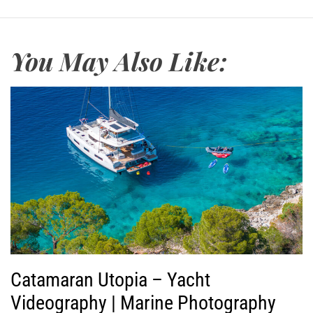
α
ρ
α
You May Also Like:
γ
ω
γ
ή
ς
Β
ί
ν
τ
ε
ο
Catamaran Utopia – Yacht
Videography | Marine Photography