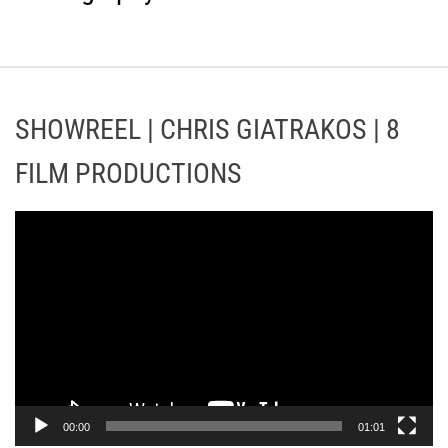
SHOWREEL | CHRIS GIATRAKOS | 8
FILM PRODUCTIONS
Π
ρ
ό
γ
ρ
α
μ
μ
α
00:00
01:01
Α