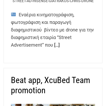
STREET-AD-HISENSE-GIATRAKOS-CHRIS-DRONE
h
e
Εναέρια κινηματογράφιση,
n
s
φωτογράφιση και παραγωγή
G
διαφημιστικού βίντεο με drone για την
r
διαφημιστική εταιρία “Street
e
Advertisement” που
[…]
e
c
e
Beat app, XcuBed Team
promotion