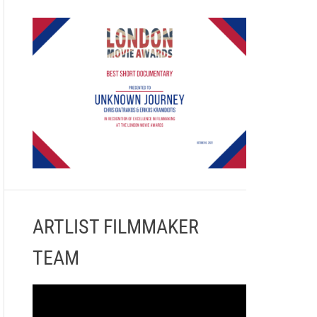
ARTLIST FILMMAKER
TEAM
Π
ρ