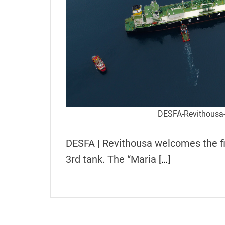
h
e
n
s
G
r
e
e
c
DESFA-Revithousa-
e
DESFA | Revithousa welcomes the fi
3rd tank. The “Maria
[…]