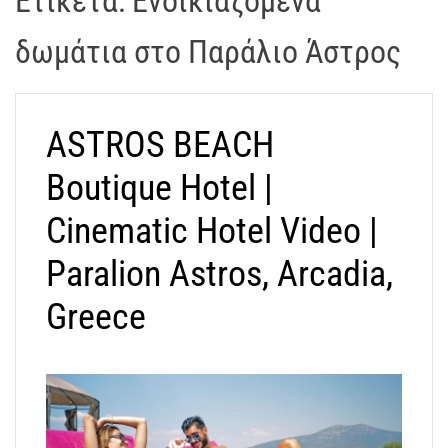
Ετικέτα:
Ενοικιαζόμενα
t
r
δωμάτια στο Παράλιο Άστρος
a
k
o
ASTROS BEACH
s
D
Boutique Hotel |
r
o
Cinematic Hotel Video |
n
e
Paralion Astros, Arcadia,
V
Greece
i
d
e
o
A
t