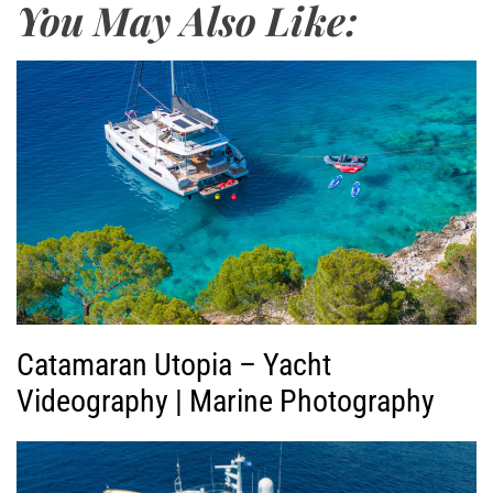
You May Also Like:
γ
ω
γ
ή
ς
Β
ί
ν
τ
ε
ο
Catamaran Utopia – Yacht
Videography | Marine Photography