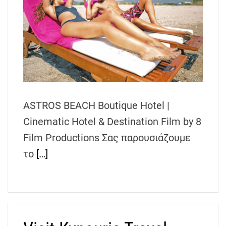
h
e
n
s
G
r
e
e
ASTROS BEACH Boutique Hotel |
c
Cinematic Hotel & Destination Film by 8
e
Film Productions Σας παρουσιάζουμε
το
[…]