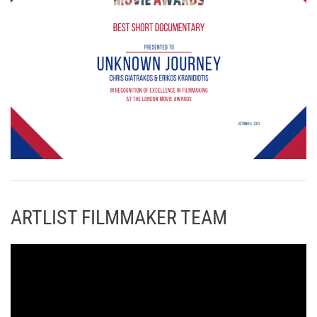
ARTLIST FILMMAKER TEAM
Π
ρ
ό
γ