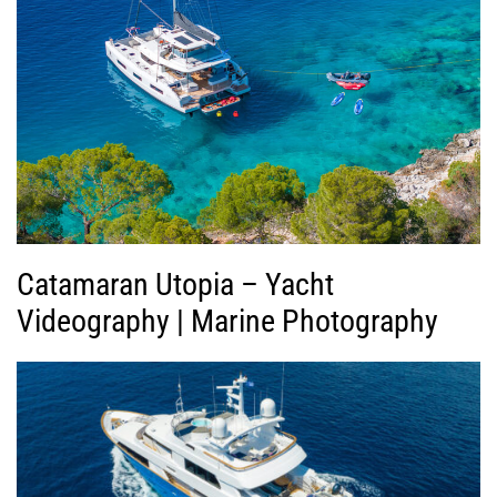
ή
ς
Β
ί
ν
τ
ε
ο
Catamaran Utopia – Yacht
Videography | Marine Photography