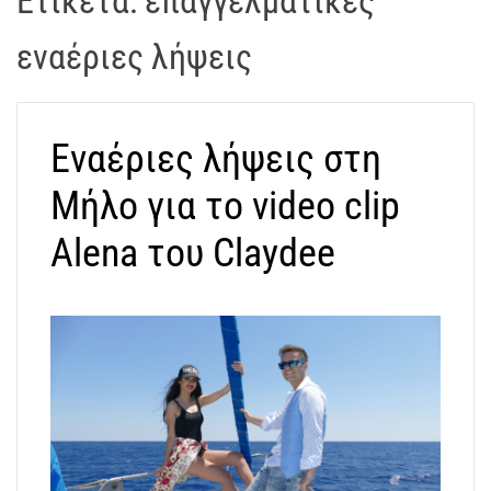
Ετικέτα:
επαγγελματικές
t
r
εναέριες λήψεις
a
k
o
Εναέριες λήψεις στη
s
D
Μήλο για το video clip
r
o
Alena του Claydee
n
e
V
i
d
e
o
A
t