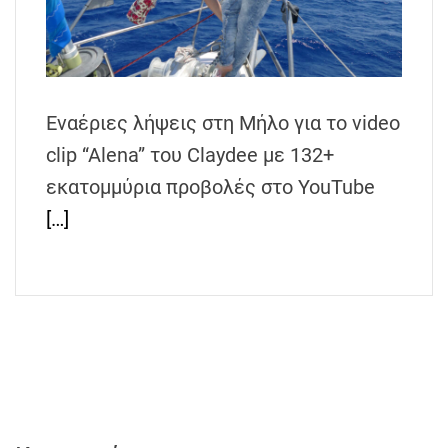
h
e
n
s
G
Εναέριες λήψεις στη Μήλο για το video
r
clip “Alena” του Claydee με 132+
e
εκατομμύρια προβολές στο YouTube
e
c
[…]
e