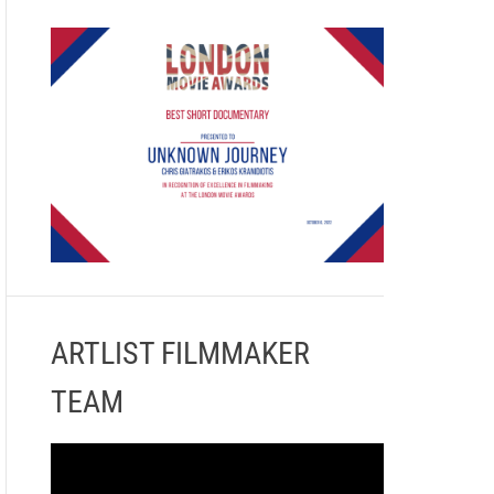
ARTLIST FILMMAKER
TEAM
Π
ρ