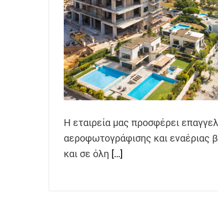
h
e
n
s
G
r
e
e
c
e
Η εταιρεία μας προσφέρει επαγγε
αεροφωτογράφισης και εναέριας β
και σε όλη
[…]