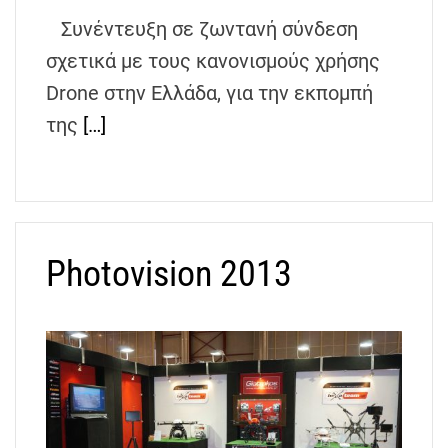
h
Συνέντευξη σε ζωντανή σύνδεση
e
σχετικά με τους κανονισμούς χρήσης
n
s
Drone στην Ελλάδα, για την εκπομπή
G
της
[…]
r
e
e
c
e
Photovision 2013