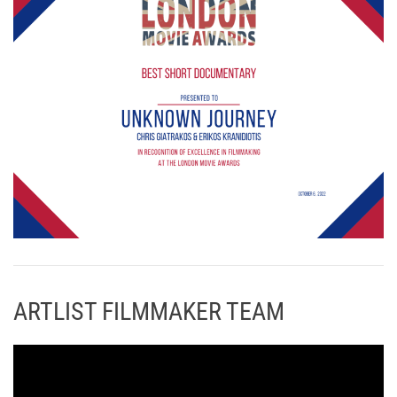
ARTLIST FILMMAKER TEAM
Π
ρ