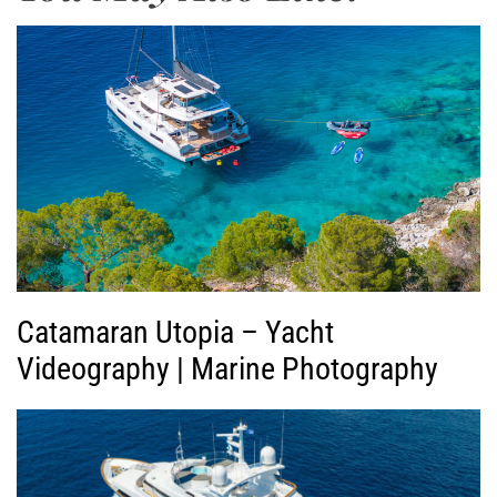
ω
γ
ή
ς
Β
ί
ν
τ
ε
ο
Catamaran Utopia – Yacht
Videography | Marine Photography