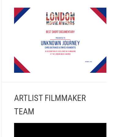
ARTLIST FILMMAKER
TEAM
Π
ρ