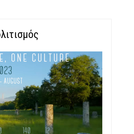
ή
ολιτισμός