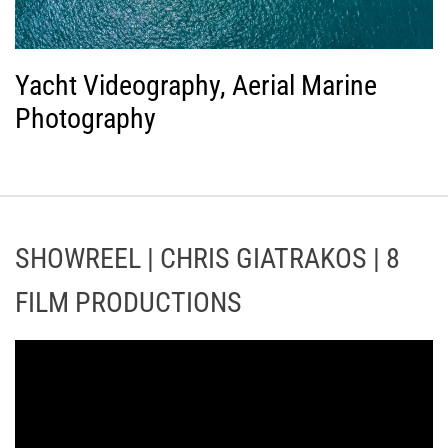
Yacht Videography, Aerial Marine
Photography
SHOWREEL | CHRIS GIATRAKOS | 8
FILM PRODUCTIONS
Π
ρ
ό
γ