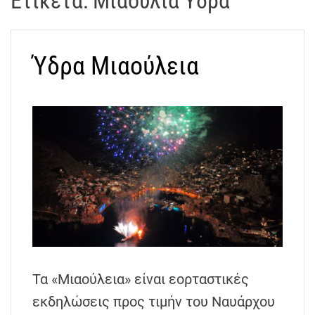
Ετικέτα:
Μιαούλια Υδρα
t
r
a
Ύδρα Μιαούλεια
k
o
s
D
r
o
n
e
V
i
d
e
o
Τα «Μιαούλεια» είναι εορταστικές
A
εκδηλώσεις προς τιμήν του Ναυάρχου
t