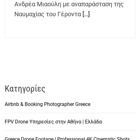
Ανδρέα Μιαούλη με αναπαράσταση της
h
e
Ναυμαχίας του Γέροντα
[…]
n
s
G
r
e
e
c
e
Kατηγορίες
Airbnb & Booking Photographer Greece
FPV Drone Υπηρεσίες στην Αθήνα | Ελλάδα
Greece Drone Footage | Professional 4K Cinematic Shots