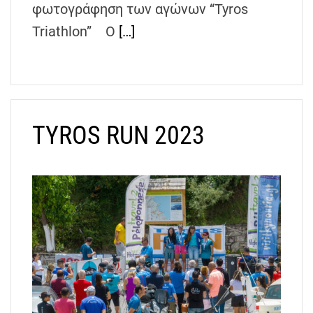
φωτογράφηση των αγώνων “Tyros
h
e
Triathlon” Ο
[…]
n
s
G
r
e
TYROS RUN 2023
e
c
e