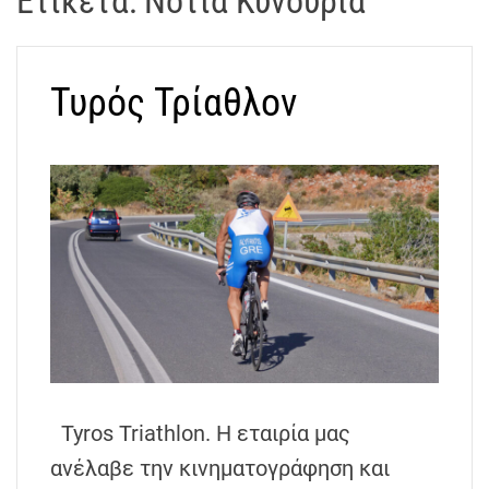
Ετικέτα:
Νότια Κυνουρία
t
r
a
Τυρός Τρίαθλον
k
o
s
D
r
o
n
e
V
i
d
e
o
Tyros Triathlon. Η εταιρία μας
A
ανέλαβε την κινηματογράφηση και
t