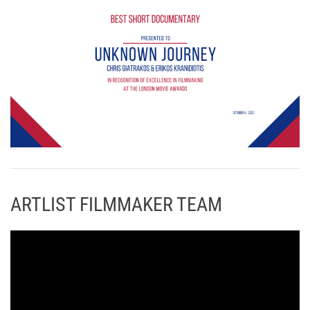
ARTLIST FILMMAKER TEAM
Π
ρ
ό
γ
ρ