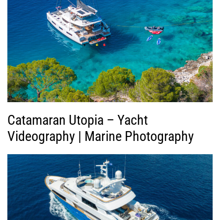
ή
ς
Β
ί
ν
τ
ε
ο
Catamaran Utopia – Yacht
Videography | Marine Photography