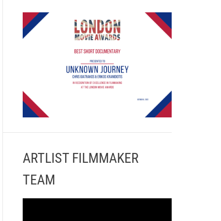
ARTLIST FILMMAKER
TEAM
Π
ρ