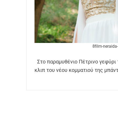
h
e
n
s
G
r
e
8film-neraida
e
c
Στο παραμυθένιο Πέτρινο γεφύρι 
e
κλιπ του νέου κομματιού της μπάν