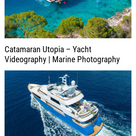
ν
τ
ε
ο
Catamaran Utopia – Yacht
Videography | Marine Photography