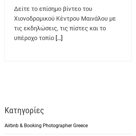
h
Δείτε το επίσημο βίντεο του
e
Χιονοδρομικού Κέντρου Μαινάλου με
n
s
τις εκδηλώσεις, τις πίστες και το
G
υπέροχο τοπίο
[…]
r
e
e
c
e
Kατηγορίες
Airbnb & Booking Photographer Greece