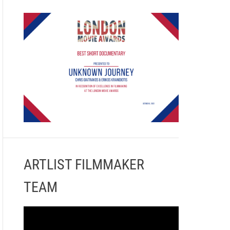
ARTLIST FILMMAKER
TEAM
Π
ρ