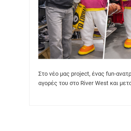
h
e
n
s
G
r
e
e
c
e
Στο νέο μας project, ένας fun-ανα
αγορές του στο River West και με