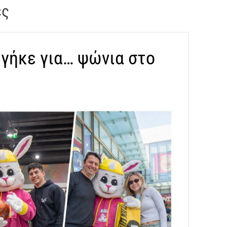
ες
βγήκε για… ψώνια στο