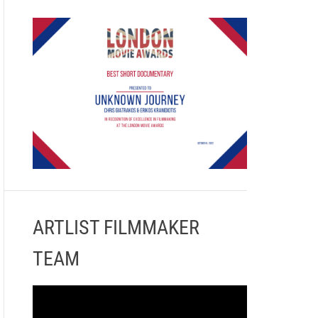
ARTLIST FILMMAKER
TEAM
Π
ρ