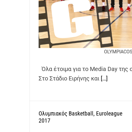
h
e
n
s
G
r
e
OLYMPIACOS 
e
c
Όλα έτοιμα για το Media Day της 
e
Στο Στάδιο Ειρήνης και
[…]
Ολυμπιακός Basketball, Euroleague
2017