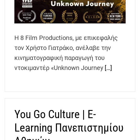
h
e
n
s
G
Η 8 Film Productions, με επικεφαλής
r
τον Χρήστο Γιατράκο, ανέλαβε την
e
κινηματογραφική παραγωγή του
e
ντοκιμαντέρ «Unknown Journey
[…]
c
e
You Go Culture | E-
Learning Πανεπιστημίου