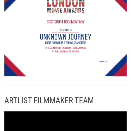
ARTLIST FILMMAKER TEAM
Π
ρ
ό