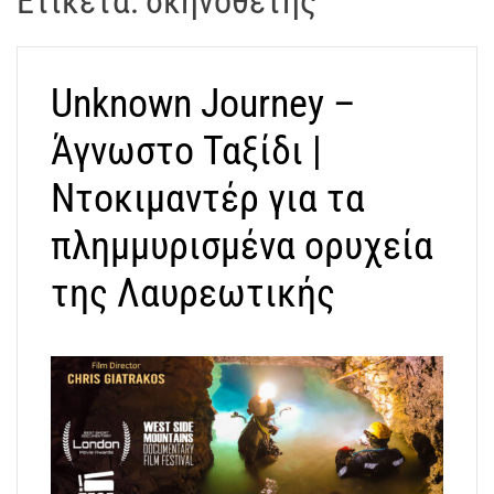
Ετικέτα:
σκηνοθέτης
t
r
a
Unknown Journey –
k
o
Άγνωστο Ταξίδι |
s
D
Ντοκιμαντέρ για τα
r
πλημμυρισμένα ορυχεία
o
n
της Λαυρεωτικής
e
V
i
d
e
o
A
t