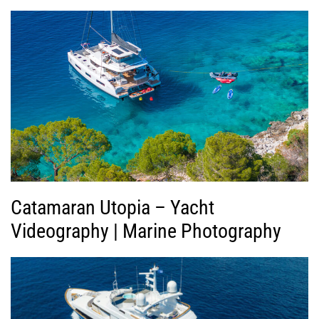
γ
ή
ς
Β
ί
ν
τ
ε
ο
Catamaran Utopia – Yacht
Videography | Marine Photography