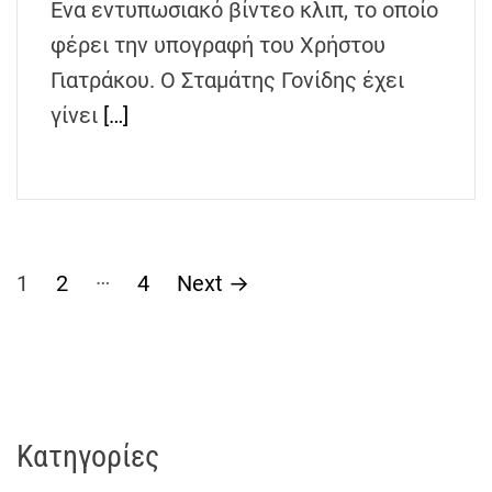
Ενα εντυπωσιακό βίντεο κλιπ, το οποίο
φέρει την υπογραφή του Χρήστου
Γιατράκου. Ο Σταμάτης Γονίδης έχει
γίνει
[…]
Σ
…
1
2
4
Next
→
ε
λ
ι
Kατηγορίες
δ