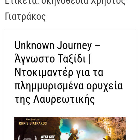
Ετικέτα:
σκηνοθεσία Χρήστος
t
r
Γιατράκος
a
k
o
Unknown Journey –
s
D
Άγνωστο Ταξίδι |
r
o
Ντοκιμαντέρ για τα
n
e
πλημμυρισμένα ορυχεία
V
της Λαυρεωτικής
i
d
e
o
A
t