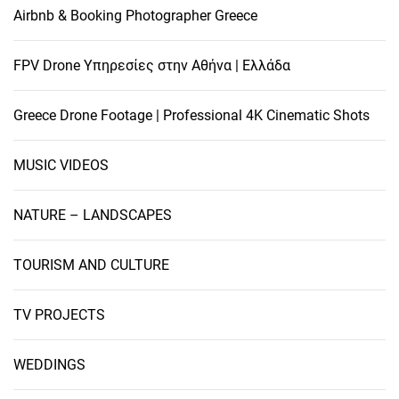
Airbnb & Booking Photographer Greece
ο
FPV Drone Υπηρεσίες στην Αθήνα | Ελλάδα
π
ο
Greece Drone Footage | Professional 4K Cinematic Shots
ί
MUSIC VIDEOS
η
NATURE – LANDSCAPES
σ
TOURISM AND CULTURE
η
TV PROJECTS
ά
WEDDINGS
ρ