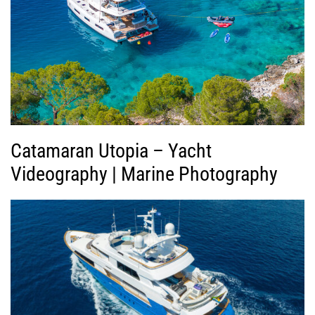
Β
ί
ν
τ
ε
ο
Catamaran Utopia – Yacht
Videography | Marine Photography