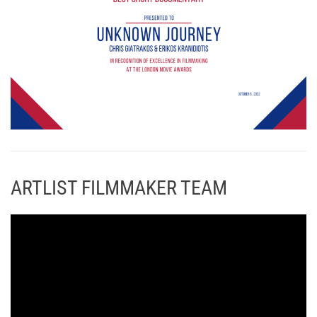
ARTLIST FILMMAKER TEAM
Π
ρ
ό
γ
ρ
α