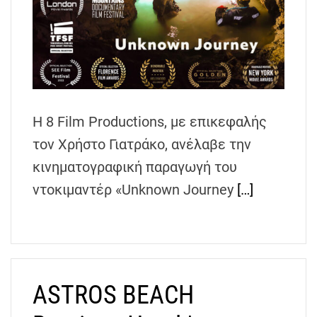
h
e
n
s
G
r
e
Η 8 Film Productions, με επικεφαλής
e
τον Χρήστο Γιατράκο, ανέλαβε την
c
κινηματογραφική παραγωγή του
e
ντοκιμαντέρ «Unknown Journey
[…]
ASTROS BEACH