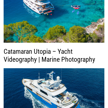
Β
ί
ν
τ
ε
ο
Catamaran Utopia – Yacht
Videography | Marine Photography