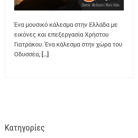
h
e
n
Ένα μουσικό κάλεσμα στην Ελλάδα με
s
εικόνες και επεξεργασία Χρήστου
G
r
Γιατράκου. Ένα κάλεσμα στην χώρα του
e
Οδυσσέα,
[…]
e
c
e
Kατηγορίες