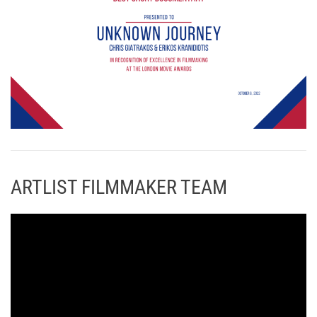
ARTLIST FILMMAKER TEAM
Π
ρ
ό
γ
ρ
α