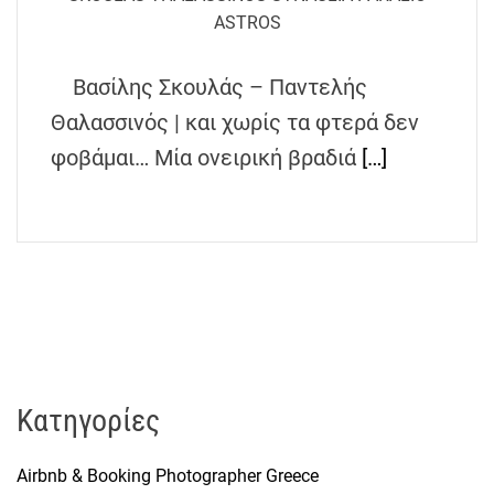
h
ASTROS
e
n
Βασίλης Σκουλάς – Παντελής
s
Θαλασσινός | και χωρίς τα φτερά δεν
G
r
φοβάμαι… Μία ονειρική βραδιά
[…]
e
e
c
e
Kατηγορίες
Airbnb & Booking Photographer Greece