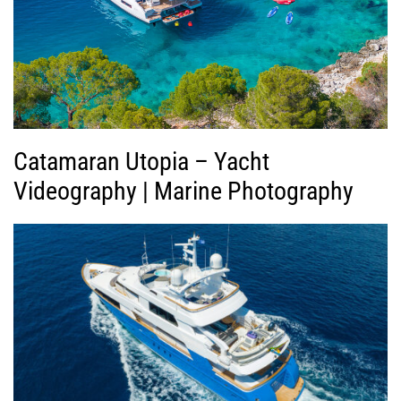
ί
ν
τ
ε
ο
Catamaran Utopia – Yacht
Videography | Marine Photography