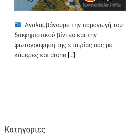
h
e
n
Αναλαμβάνουμε την παραγωγή του
s
διαφημιστικού βίντεο και την
G
r
φωτογράφηση της εταιρίας σας με
e
κάμερες και drone
[…]
e
c
e
Kατηγορίες