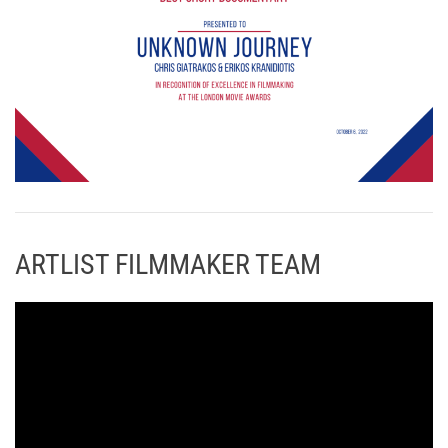
ARTLIST FILMMAKER TEAM
Π
ρ
ό
γ
ρ
α