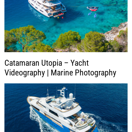
Β
ί
ν
τ
ε
ο
Catamaran Utopia – Yacht
Videography | Marine Photography