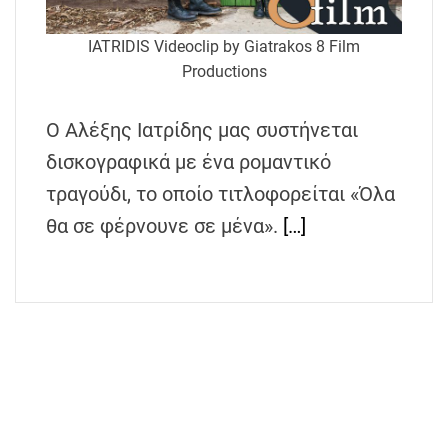
h
e
IATRIDIS Videoclip by Giatrakos 8 Film
n
Productions
s
G
Ο Αλέξης Ιατρίδης μας συστήνεται
r
δισκογραφικά με ένα ρομαντικό
e
e
τραγούδι, το οποίο τιτλοφορείται «Όλα
c
θα σε φέρνουνε σε μένα».
[…]
e