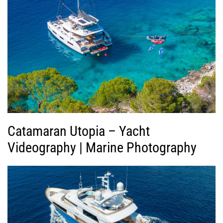
ή
ς
Β
ί
ν
τ
ε
ο
Catamaran Utopia – Yacht
Videography | Marine Photography