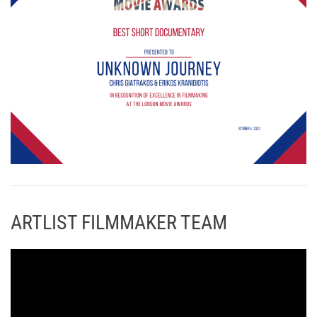
ARTLIST FILMMAKER TEAM
Π
ρ
ό
γ