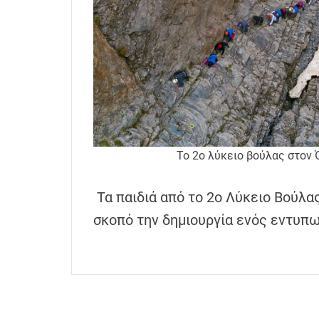
h
e
n
s
G
r
e
e
c
Το 2ο λύκειο βούλας στον
e
Τα παιδιά από το 2ο Λύκειο Βούλα
σκοπό την δημιουργία ενός εντυπ