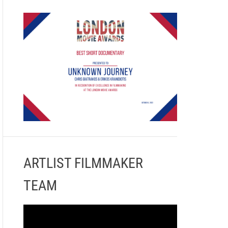
ARTLIST FILMMAKER
TEAM
Π
ρ