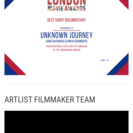
ARTLIST FILMMAKER TEAM
Π
ρ
ό