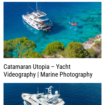
γ
ή
ς
Β
ί
ν
τ
ε
ο
Catamaran Utopia – Yacht
Videography | Marine Photography