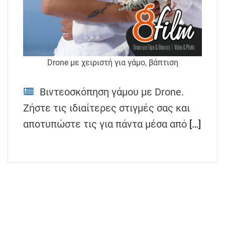
h
e
n
s
G
Drone με χειριστή για γάμο, βάπτιση
r
e
Βιντεοσκόπηση γάμου με Drone.
e
Ζήστε τις ιδιαίτερες στιγμές σας και
c
e
αποτυπώστε τις για πάντα μέσα από
[…]