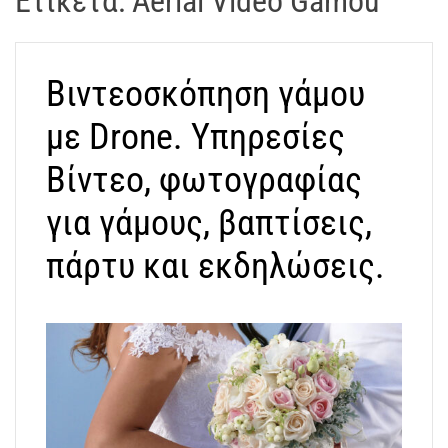
Ετικέτα:
Aerial Video Gamou
t
r
a
Βιντεοσκόπηση γάμου
k
o
με Drone. Υπηρεσίες
s
D
Βίντεο, φωτογραφίας
r
για γάμους, βαπτίσεις,
o
n
πάρτυ και εκδηλώσεις.
e
V
i
d
e
o
A
t