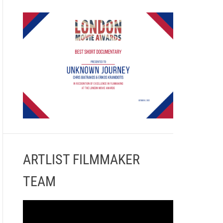
ARTLIST FILMMAKER
TEAM
Π
ρ