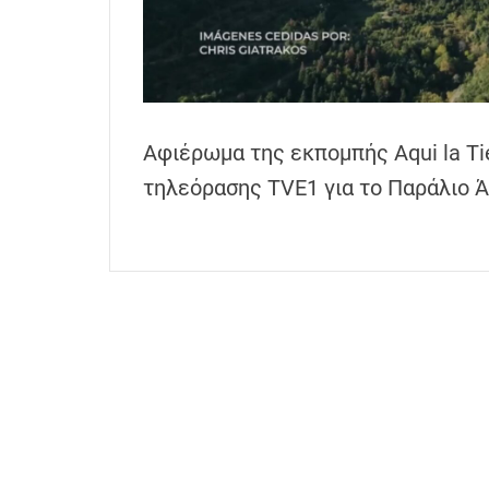
h
e
n
s
G
Αφιέρωμα της εκπομπής Aqui la Tie
r
e
τηλεόρασης TVE1 για το Παράλιο Ά
e
c
e