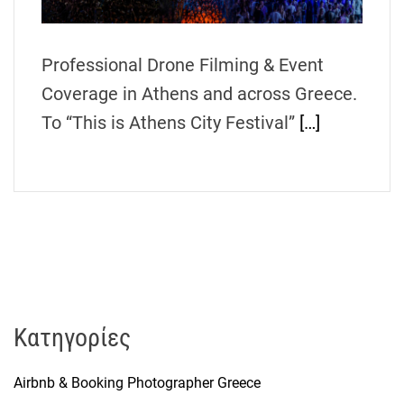
h
e
n
Professional Drone Filming & Event
s
Coverage in Athens and across Greece.
G
Το “This is Athens City Festival”
[…]
r
e
e
c
e
Kατηγορίες
Airbnb & Booking Photographer Greece