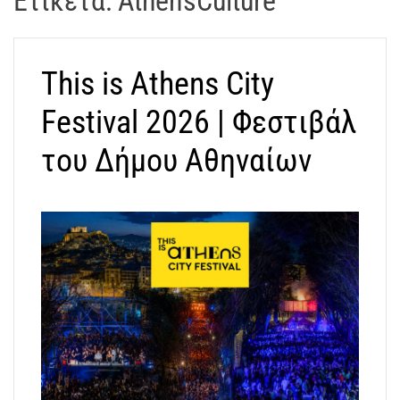
Ετικέτα:
AthensCulture
t
r
a
This is Athens City
k
o
Festival 2026 | Φεστιβάλ
s
D
του Δήμου Αθηναίων
r
o
n
e
V
i
d
e
o
A
t