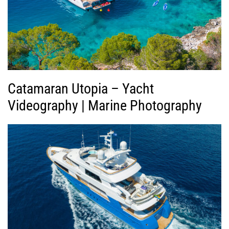
ί
ν
τ
ε
ο
Catamaran Utopia – Yacht
Videography | Marine Photography