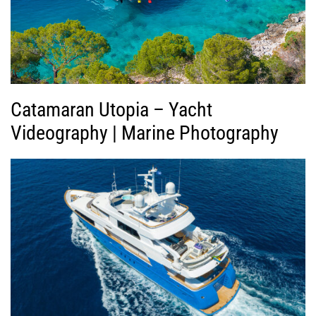
ν
τ
ε
ο
Catamaran Utopia – Yacht
Videography | Marine Photography