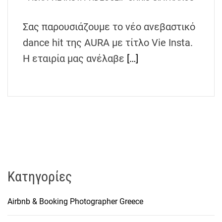
h
e
Σας παρουσιάζουμε το νέο ανεβαστικό
n
dance hit της AURA με τίτλο Vie Insta.
s
G
Η εταιρία μας ανέλαβε
[…]
r
e
e
c
e
Kατηγορίες
Airbnb & Booking Photographer Greece