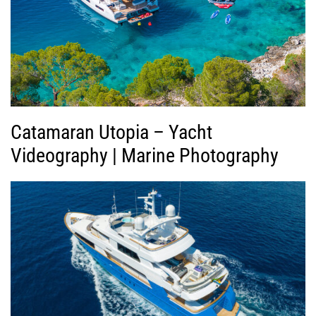
ί
ν
τ
ε
ο
Catamaran Utopia – Yacht
Videography | Marine Photography