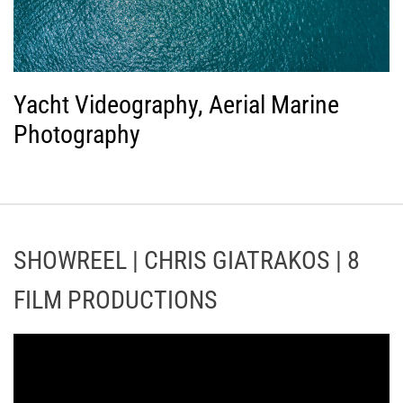
Yacht Videography, Aerial Marine
Photography
SHOWREEL | CHRIS GIATRAKOS | 8
FILM PRODUCTIONS
Π
ρ
ό