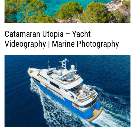
ε
ο
Catamaran Utopia – Yacht
Videography | Marine Photography