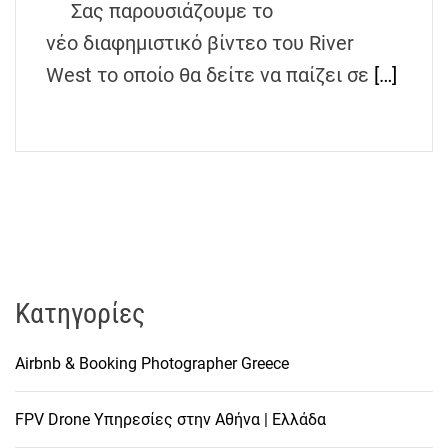
Σας παρουσιάζουμε το
h
e
νέο διαφημιστικό βίντεο του River
n
West το οποίο θα δείτε να παίζει σε
[…]
s
G
r
e
e
c
e
Kατηγορίες
Airbnb & Booking Photographer Greece
FPV Drone Υπηρεσίες στην Αθήνα | Ελλάδα