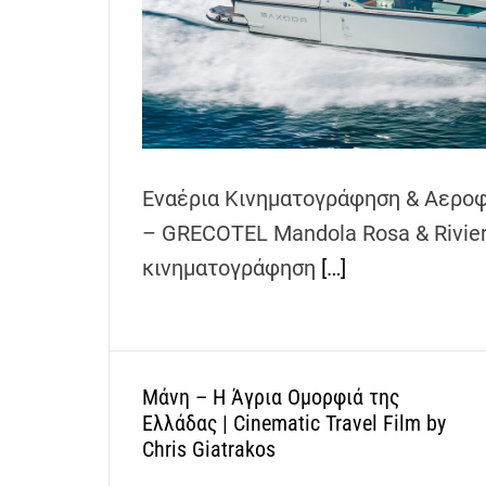
h
e
n
s
G
r
e
Εναέρια Κινηματογράφηση & Αερο
e
– GRECOTEL Mandola Rosa & Rivier
c
e
κινηματογράφηση
[…]
Μάνη – Η Άγρια Ομορφιά της
Ελλάδας | Cinematic Travel Film by
Chris Giatrakos