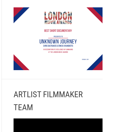
ARTLIST FILMMAKER
TEAM
Π
ρ