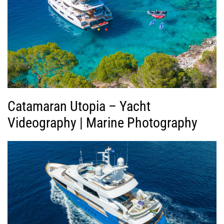
Β
ί
ν
τ
ε
ο
Catamaran Utopia – Yacht
Videography | Marine Photography