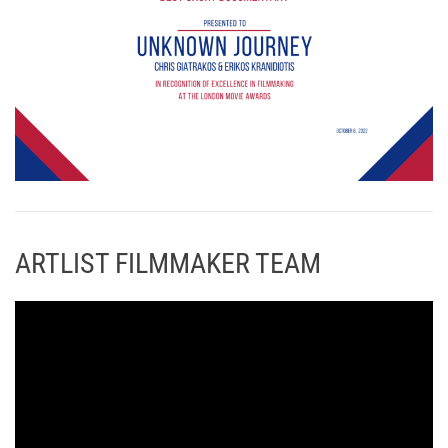
ARTLIST FILMMAKER TEAM
Π
ρ
ό
γ
ρ
α