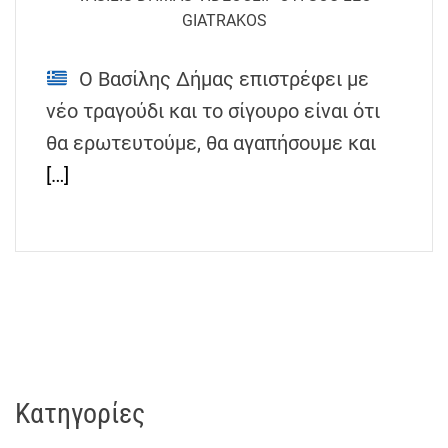
h
GIATRAKOS
e
n
Ο Βασίλης Δήμας επιστρέφει με
s
νέο τραγούδι και το σίγουρο είναι ότι
G
r
θα ερωτευτούμε, θα αγαπήσουμε και
e
[…]
e
c
e
Kατηγορίες