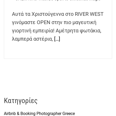
h
e
Αυτά τα Χριστούγεννα στο RIVER WEST
n
γινόμαστε OPEN στην πιο μαγευτική
s
G
γιορτινή εμπειρία! Αμέτρητα φωτάκια,
r
λαμπερά αστέρια,
[…]
e
e
c
e
Kατηγορίες
Airbnb & Booking Photographer Greece