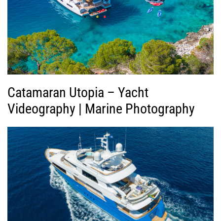
ί
ν
τ
ε
ο
Catamaran Utopia – Yacht
Videography | Marine Photography