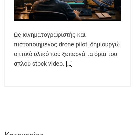
h
e
n
s
Ως κινηματογραφιστής και
G
r
πιστοποιημένος drone pilot, δημιουργώ
e
οπτικό υλικό που ξεπερνά τα όρια του
e
απλού stock video.
[…]
c
e