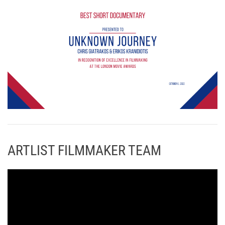
ARTLIST FILMMAKER TEAM
Π
ρ
ό
γ