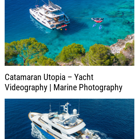
ή
ς
Β
ί
ν
τ
ε
ο
Catamaran Utopia – Yacht
Videography | Marine Photography