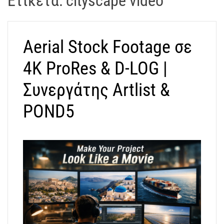
Ετικέτα:
cityscape video
t
r
a
Aerial Stock Footage σε
k
o
4K ProRes & D-LOG |
s
D
Συνεργάτης Artlist &
r
POND5
o
n
e
V
i
d
e
o
A
t