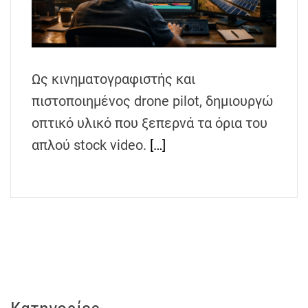
h
e
n
s
Ως κινηματογραφιστής και
G
r
πιστοποιημένος drone pilot, δημιουργώ
e
οπτικό υλικό που ξεπερνά τα όρια του
e
απλού stock video.
[…]
c
e