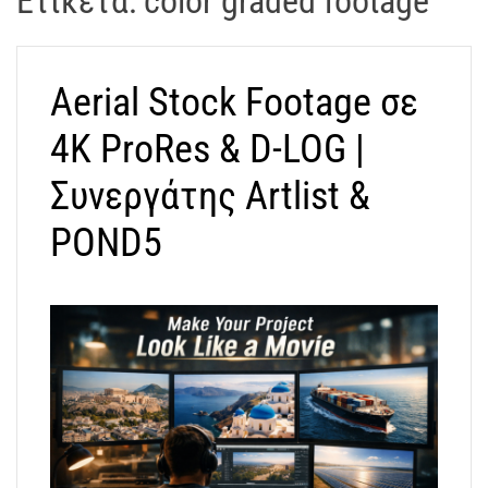
Ετικέτα:
color graded footage
t
r
a
Aerial Stock Footage σε
k
o
4K ProRes & D-LOG |
s
D
Συνεργάτης Artlist &
r
POND5
o
n
e
V
i
d
e
o
A
t