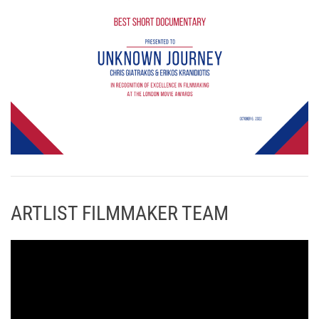
ARTLIST FILMMAKER TEAM
Π
ρ
ό
γ