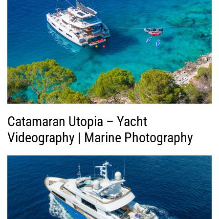
ή
ς
Β
ί
ν
τ
ε
ο
Catamaran Utopia – Yacht
Videography | Marine Photography