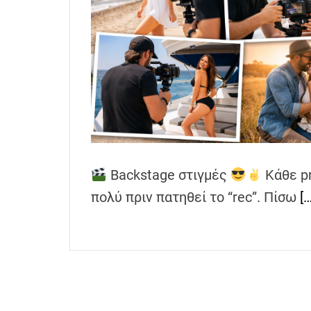
h
e
n
s
G
r
e
e
c
e
Backstage στιγμές
Κάθε pr
πολύ πριν πατηθεί το “rec”. Πίσω
[…