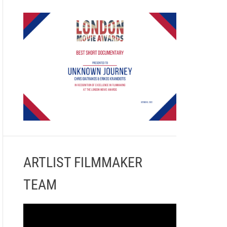
ARTLIST FILMMAKER
TEAM
Π
ρ