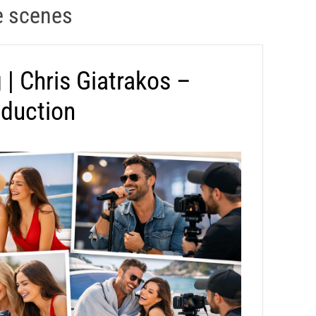
he scenes
| Chris Giatrakos –
oduction