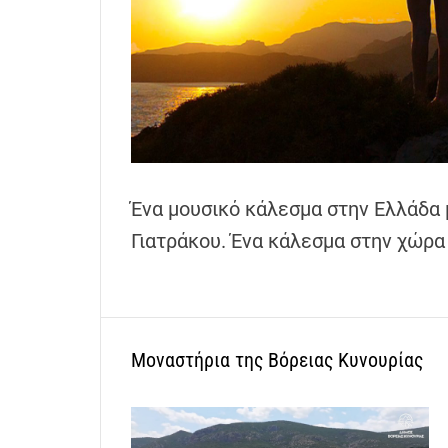
h
e
n
s
G
r
e
e
Ένα μουσικό κάλεσμα στην Ελλάδα 
c
Γιατράκου. Ένα κάλεσμα στην χώρα
e
Μοναστήρια της Βόρειας Κυνουρίας