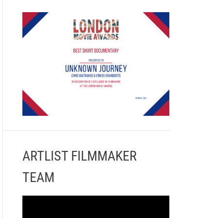
ARTLIST FILMMAKER
TEAM
Π
ρ