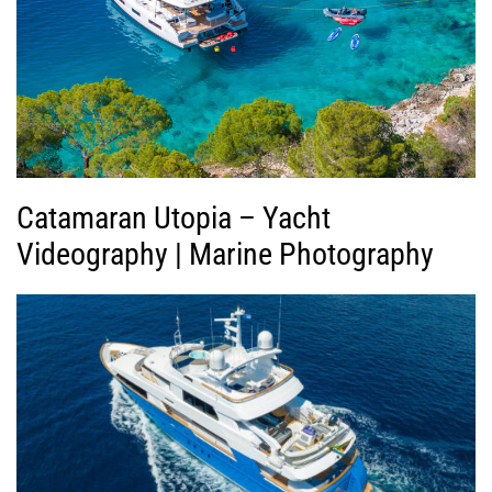
Β
ί
ν
τ
ε
ο
Catamaran Utopia – Yacht
Videography | Marine Photography