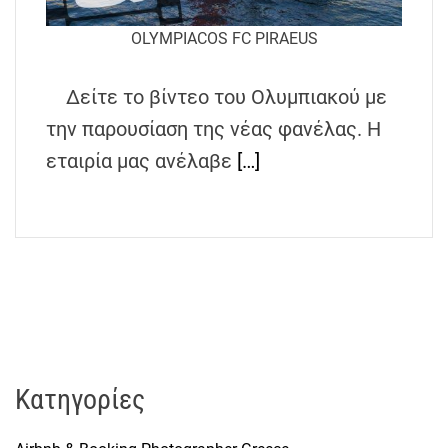
h
OLYMPIACOS FC PIRAEUS
e
n
s
Δείτε το βίντεο του Ολυμπιακού με
G
την παρουσίαση της νέας φανέλας. Η
r
εταιρία μας ανέλαβε
[…]
e
e
c
e
Kατηγορίες