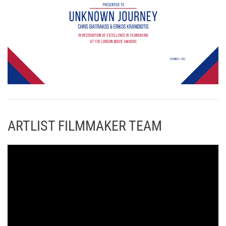
ARTLIST FILMMAKER TEAM
Π
ρ
ό
γ
ρ
α