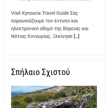
h
e
Visit Kynouria Travel Guide Σας
n
παρουσιάζουμε τον έντυπο και
s
G
ηλεκτρονικό οδηγό της Βόρειας και
r
Νότιας Κυνουρίας. Ξεκίνησε
[…]
e
e
c
e
Σπήλαιο Σχιστού