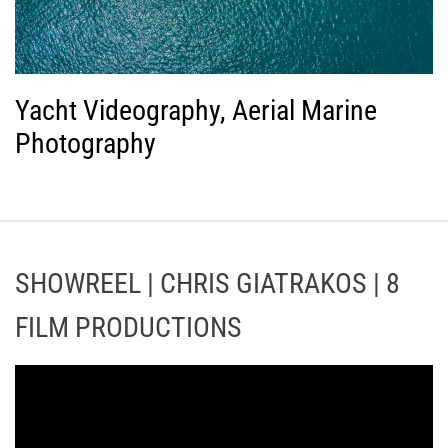
Yacht Videography, Aerial Marine
Photography
SHOWREEL | CHRIS GIATRAKOS | 8
FILM PRODUCTIONS
Π
ρ
ό