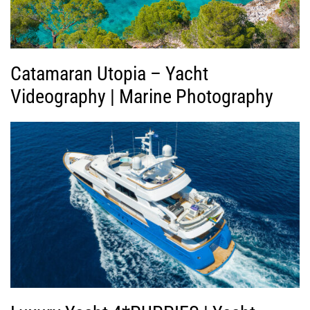
ε
ο
Catamaran Utopia – Yacht
Videography | Marine Photography