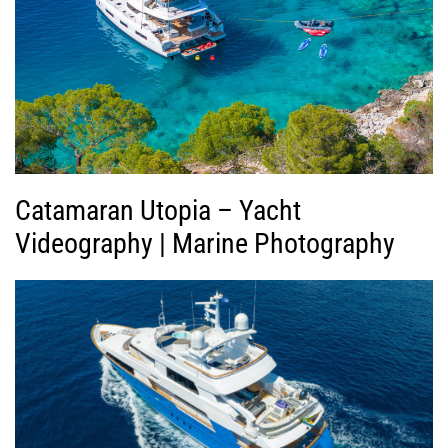
Β
ί
ν
τ
ε
ο
Catamaran Utopia – Yacht
Videography | Marine Photography