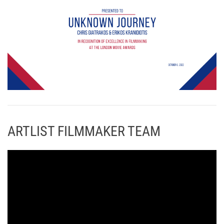
ARTLIST FILMMAKER TEAM
Π
ρ
ό
γ
ρ
α