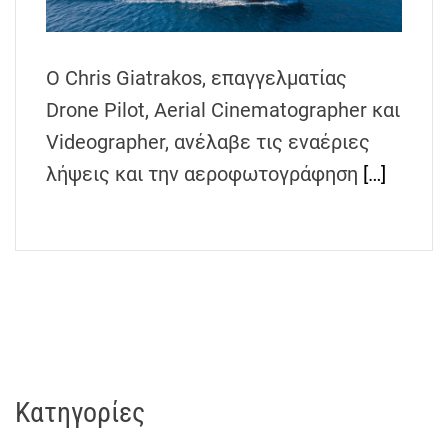
h
e
n
Ο Chris Giatrakos, επαγγελματίας
s
Drone Pilot, Aerial Cinematographer και
G
r
Videographer, ανέλαβε τις εναέριες
e
λήψεις και την αεροφωτογράφηση
[…]
e
c
e
Kατηγορίες