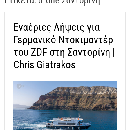
Ετικέτα:
drone Σαντορίνη
t
r
a
Εναέριες Λήψεις για
k
o
Γερμανικό Ντοκιμαντέρ
s
D
του ZDF στη Σαντορίνη |
r
Chris Giatrakos
o
n
e
V
i
d
e
o
A
t