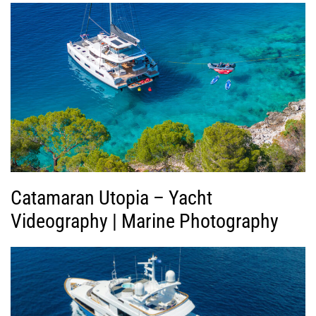
γ
ή
ς
Β
ί
ν
τ
ε
ο
Catamaran Utopia – Yacht
Videography | Marine Photography