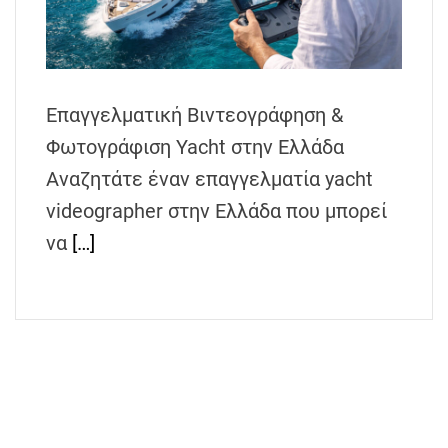
h
e
n
s
Επαγγελματική Βιντεογράφηση &
G
r
Φωτογράφιση Yacht στην Ελλάδα
e
Αναζητάτε έναν επαγγελματία yacht
e
videographer στην Ελλάδα που μπορεί
c
e
να
[…]