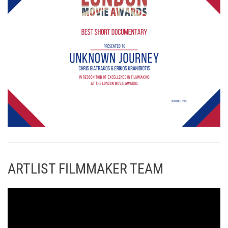
ARTLIST FILMMAKER TEAM
Π
ρ
ό