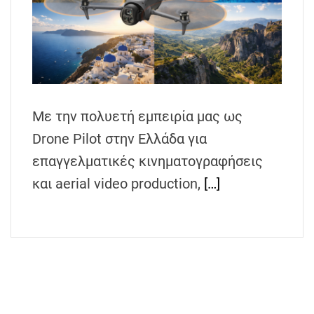
h
e
n
s
G
r
Με την πολυετή εμπειρία μας ως
e
e
Drone Pilot στην Ελλάδα για
c
επαγγελματικές κινηματογραφήσεις
e
και aerial video production,
[…]