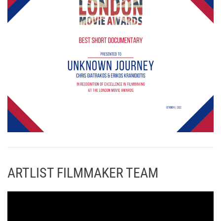
ARTLIST FILMMAKER TEAM
Π
ρ