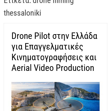
Ετικέτα:
drone filming
t
r
thessaloniki
a
k
o
Drone Pilot στην Ελλάδα
s
D
για Επαγγελματικές
r
o
Κινηματογραφήσεις και
n
e
Aerial Video Production
V
i
d
e
o
A
t