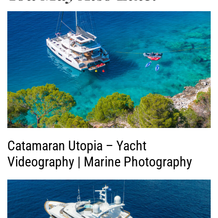
ω
γ
ή
ς
Β
ί
ν
τ
ε
ο
Catamaran Utopia – Yacht
Videography | Marine Photography